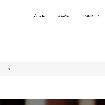
Accueil
La cave
La boutique
ection.