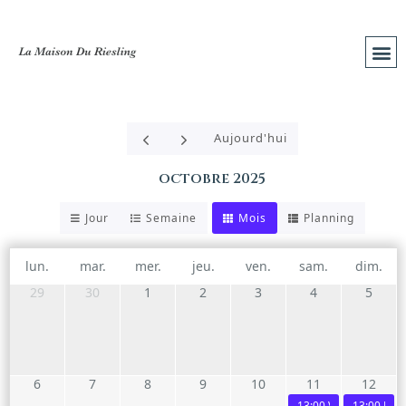
Aujourd'hui
octobre 2025
Jour
Semaine
Mois
Planning
lun.
mar.
mer.
jeu.
ven.
sam.
dim.
29
30
1
2
3
4
5
6
7
8
9
10
11
12
13:00
Vinômes, Le we
13:00
Le w