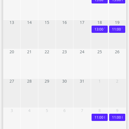
13
14
15
16
17
18
19
13:00
Tour Des Chais
11:00
Tour
20
21
22
23
24
25
26
27
28
29
30
31
1
2
3
4
5
6
7
8
9
11:00
Dégustation d
11:00
Dégu