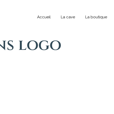
Accueil
La cave
La boutique
ns logo