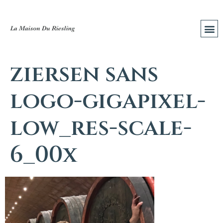
ziersen sans
logo-gigapixel-
low_res-scale-
6_00x